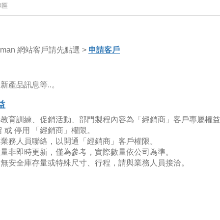
專區
dman 網站客戶請先點選 >
申請客戶
新產品訊息等..。
益
、教育訓練、促銷活動、部門製程內容為「經銷商」客戶專屬權
 或 停用 「經銷商」權限。
與業務人員聯絡，以開通「經銷商」客戶權限。
數量非即時更新，僅為參考，實際數量依公司為準。
遇無安全庫存量或特殊尺寸、行程，請與業務人員接洽。