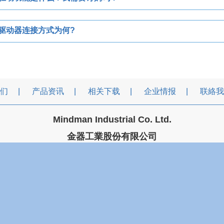
之驱动器连接方式为何?
们
产品资讯
相关下载
企业情报
联絡我
Mindman Industrial Co. Ltd.
金器工業股份有限公司
金器工业股份有限公司
台湾 台北市承德路三段106号
5914100
FAX : 886-2-25957633
E-mail :
mindman@min
您是本站第
9790819
位访客