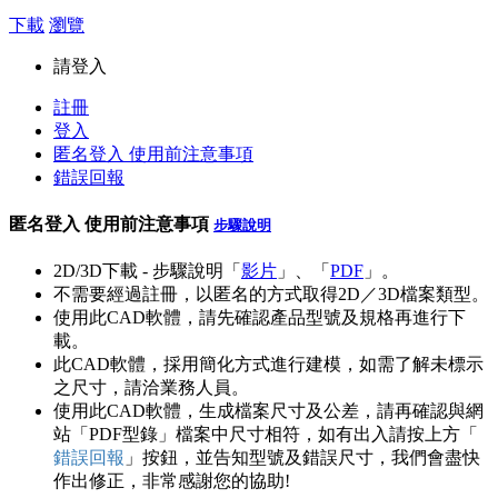
下載
瀏覽
請登入
註冊
登入
匿名登入
使用前注意事項
錯誤回報
匿名登入
使用前注意事項
步驟說明
2D/3D下載 - 步驟說明「
影片
」、「
PDF
」。
不需要經過註冊，以匿名的方式取得2D／3D檔案類型。
使用此CAD軟體，請先確認產品型號及規格再進行下
載。
此CAD軟體，採用簡化方式進行建模，如需了解未標示
之尺寸，請洽業務人員。
使用此CAD軟體，生成檔案尺寸及公差，請再確認與網
站「PDF型錄」檔案中尺寸相符，如有出入請按上方「
錯誤回報
」按鈕，並告知型號及錯誤尺寸，我們會盡快
作出修正，非常感謝您的協助!