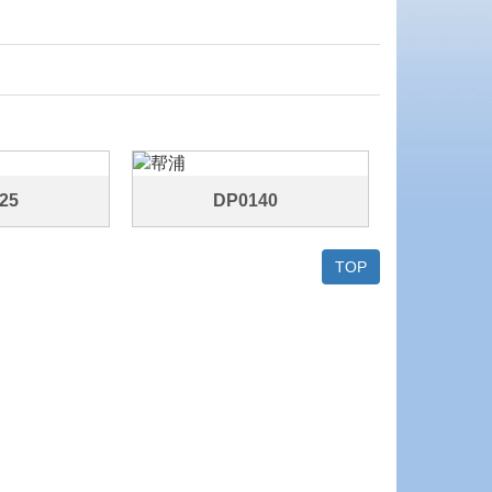
25
DP0140
TOP