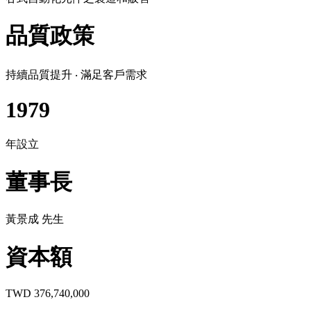
品質政策
持續品質提升 ‧ 滿足客戶需求
1979
年設立
董事長
黃景成 先生
資本額
TWD 376,740,000