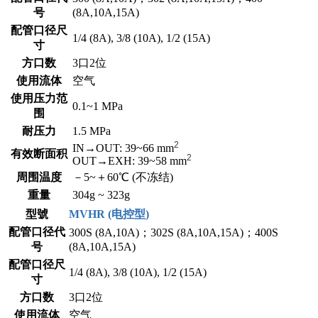
号
(8A,10A,15A)
配管口径尺
1/4 (8A), 3/8 (10A), 1/2 (15A)
寸
方口数
3口2位
使用流体
空气
使用压力范
0.1~1 MPa
围
耐压力
1.5 MPa
2
IN→OUT: 39~66 mm
有效断面积
2
OUT→EXH: 39~58 mm
周围温度
－5~＋60℃ (不冻结)
重量
304g ~ 323g
型號
MVHR (电控型)
配管口径代
300S (8A,10A)；302S (8A,10A,15A)；400S
号
(8A,10A,15A)
配管口径尺
1/4 (8A), 3/8 (10A), 1/2 (15A)
寸
方口数
3口2位
使用流体
空气