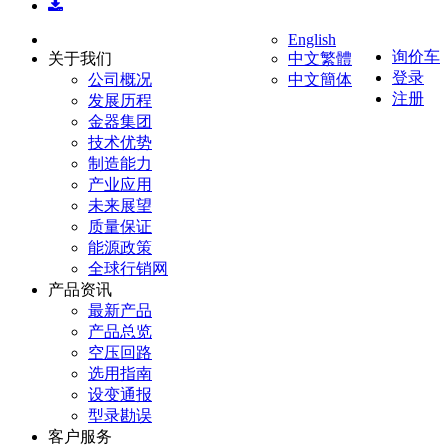
English
询价车
关于我们
中文繁體
登录
公司概况
中文簡体
注册
发展历程
金器集团
技术优势
制造能力
产业应用
未来展望
质量保证
能源政策
全球行销网
产品资讯
最新产品
产品总览
空压回路
选用指南
设变通报
型录勘误
客户服务