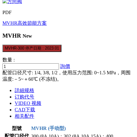
PDF
MVHR
高效節能方案
MVHR
New
MVHR-300 停产日期 : 2023.01
数量 :
詢價
配管口径尺寸: 1/4, 3/8, 1/2，使用压力范围: 0~1.5 MPa，周围
温度:－5~＋60℃ (不冻结)。
詳細规格
订购代号
VIDEO 视频
CAD下载
相关配件
型號
MVHR (手动型)
配管口径代
300 (8A,10A)；302 (8A,10A,15A)；400