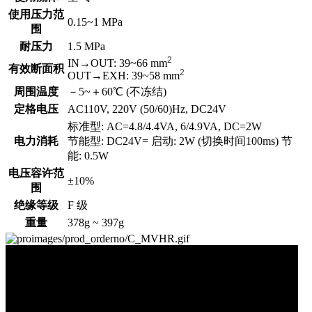
使用压力范
0.15~1 MPa
围
耐压力
1.5 MPa
2
IN→OUT: 39~66 mm
有效断面积
2
OUT→EXH: 39~58 mm
周围温度
－5~＋60℃ (不冻结)
定格电压
AC110V, 220V (50/60)Hz, DC24V
标准型: AC=4.8/4.4VA, 6/4.9VA, DC=2W
电力消耗
节能型: DC24V= 启动: 2W (切换时间100ms) 节
能: 0.5W
电压容许范
±10%
围
绝缘等级
F 级
重量
378g ~ 397g