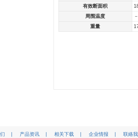
有效断面积
1
周围温度
－
重量
1
们
产品资讯
相关下载
企业情报
联絡我