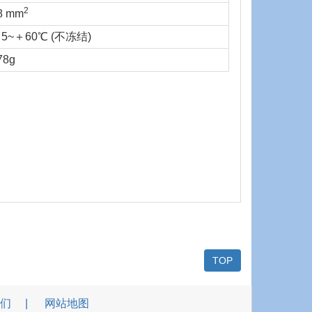
2
8 mm
5~＋60℃ (不冻结)
78g
TOP
们
网站地图