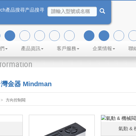
rch
產品搜尋
产品搜寻
們
產品資訊
客戶服務
企業情報
聯
nformation
金器 Mindman
方向控制閥
氣動 &