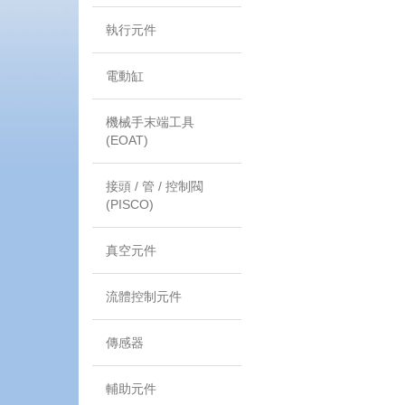
執行元件
電動缸
機械手末端工具
(EOAT)
接頭 / 管 / 控制閥
(PISCO)
真空元件
流體控制元件
傳感器
輔助元件