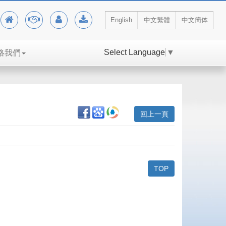
English
中文繁體
中文簡体
Select Language
▼
絡我們
回上一頁
TOP