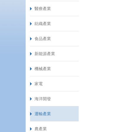
醫療產業
紡織產業
食品產業
新能源產業
機械產業
家電
海洋開發
運輸產業
農產業