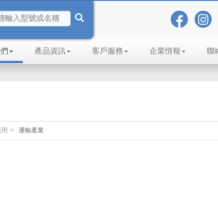
我們
產品資訊
客戶服務
企業情報
聯
應用
運輸產業