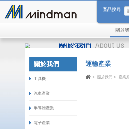
產品搜尋
關於
關於我們
About Us
運輸產業
關於我們
關於我們
產業
工具機
汽車產業
半導體產業
電子產業