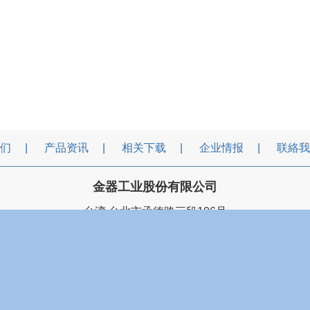
们
产品资讯
相关下载
企业情报
联絡我
金器工业股份有限公司
台湾 台北市承德路三段106号
5914100
FAX : 886-2-25957633
E-mail :
mindman@min
您是本站第
9784810
位访客