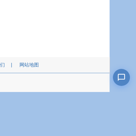
们
网站地图
dman.com.tw