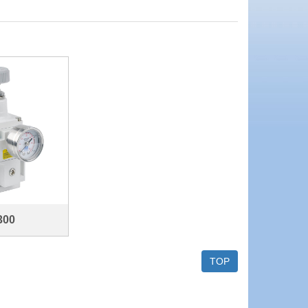
300
TOP