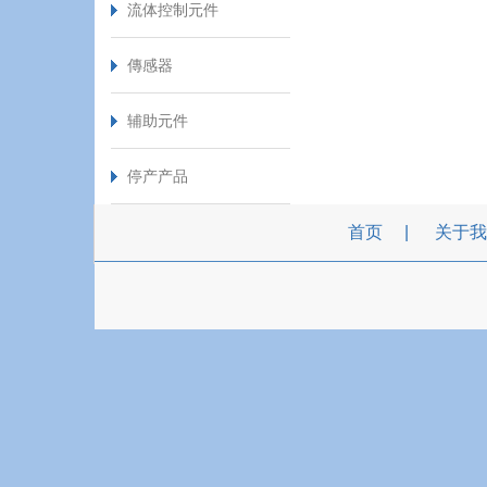
流体控制元件
傳感器
辅助元件
停产产品
首页
关于我
TEL :
886-2-2