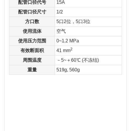
配管口径代号
15A
配管口径尺寸
1/2
方口数
5口2位，5口3位
使用流体
空气
使用压力范围
0~1.2 MPa
2
有效断面积
41 mm
周围温度
－5~＋60℃ (不冻结)
重量
519g, 560g