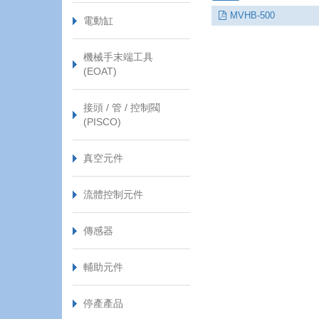
MVHB-500
電動缸
機械手末端工具
(EOAT)
接頭 / 管 / 控制閥
(PISCO)
真空元件
流體控制元件
傳感器
輔助元件
停產產品