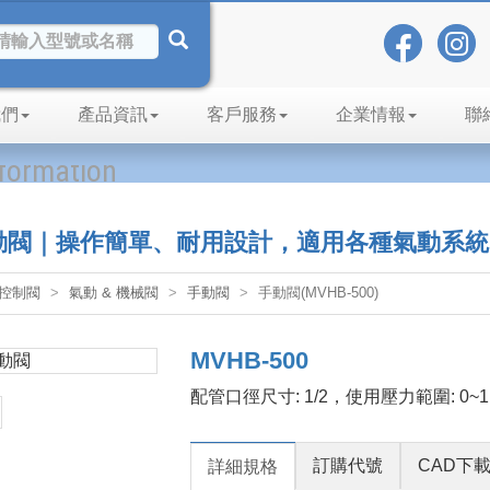
我們
產品資訊
客戶服務
企業情報
聯
nformation
0 手動閥｜操作簡單、耐用設計，適用各種氣動系統
控制閥
氣動 & 機械閥
手動閥
手動閥(MVHB-500)
MVHB-500
配管口徑尺寸: 1/2，使用壓力範圍: 0~1
訂購代號
CAD下
詳細規格