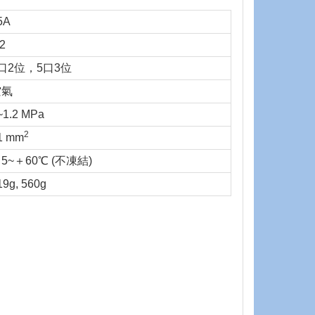
5A
/2
口2位，5口3位
空氣
~1.2 MPa
2
1 mm
5~＋60℃ (不凍結)
19g, 560g