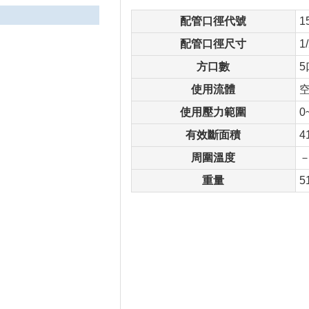
配管口徑代號
1
配管口徑尺寸
1
方口數
5
使用流體
使用壓力範圍
0
有效斷面積
4
周圍溫度
－
重量
5