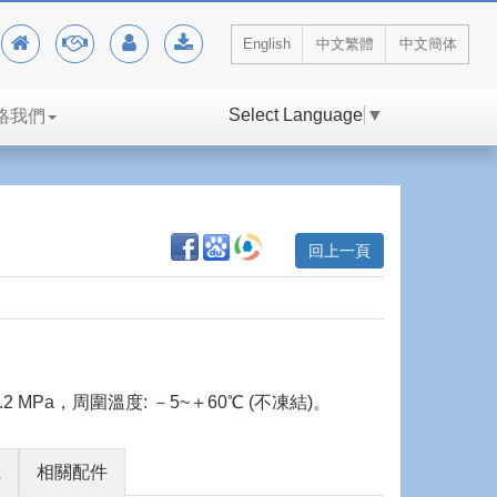
English
中文繁體
中文簡体
Select Language
▼
絡我們
回上一頁
.2 MPa，周圍溫度: －5~＋60℃ (不凍結)。
載
相關配件