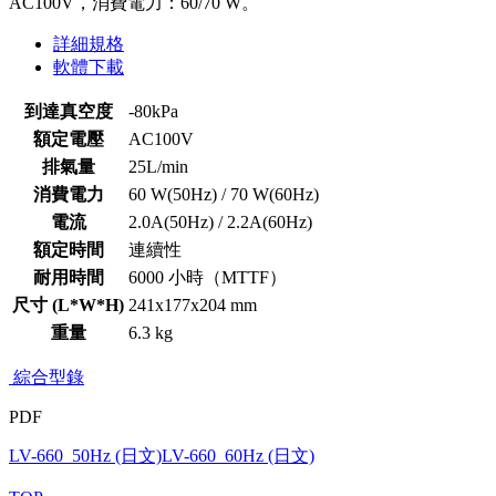
AC100V，消費電力：60/70 W。
詳細規格
軟體下載
到達真空度
-80kPa
額定電壓
AC100V
排氣量
25L/min
消費電力
60 W(50Hz) / 70 W(60Hz)
電流
2.0A(50Hz) / 2.2A(60Hz)
額定時間
連續性
耐用時間
6000 小時（MTTF）
尺寸 (L*W*H)
241x177x204 mm
重量
6.3 kg
綜合型錄
PDF
LV-660_50Hz (日文)
LV-660_60Hz (日文)