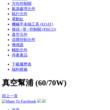
方向控制閥
氣源處理元件
執行元件
電動缸
機械手末端工具 (EOAT)
接頭 / 管 / 控制閥 (PISCO)
真空元件
流體控制元件
傳感器
輔助元件
停產產品
下載履歷表
福利措施
真空幫浦 (60/70W)
回上一頁
首頁