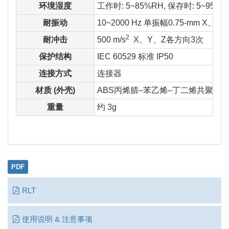
环境湿度
工作时: 5~85%RH, 保存时: 5~95
耐振动
10~2000 Hz 单振幅0.75-mm 
2
耐冲击
500 m/s
X、Y、Z各方向3次
保护结构
IEC 60529 标准 IP50
连接方式
连接器
材质 (外壳)
ABS丙烯腈–苯乙烯–丁二烯共聚物
重量
约 3g
PDF
RLT
使用说明 & 注意事项