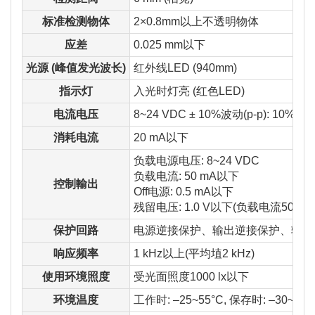
标准检测物体
2×0.8mm以上不透明物体
应差
0.025 mm以下
光源 (峰值发光波长)
红外线LED (940mm)
指示灯
入光时灯亮 (红色LED)
电流电压
8~24 VDC ± 10%波动(p-p): 10%以
消耗电流
20 mA以下
负载电源电压: 8~24 VDC
负载电流: 50 mA以下
控制輸出
Off电源: 0.5 mA以下
残留电压: 1.0 V以下(负载电流50mA时
保护回路
电源逆接保护、输出逆接保护、输出
响应频率
1 kHz以上(平均埴2 kHz)
使用环境照度
受光面照度1000 lx以下
环境温度
工作时: –25~55°C, 保存时: –30~8