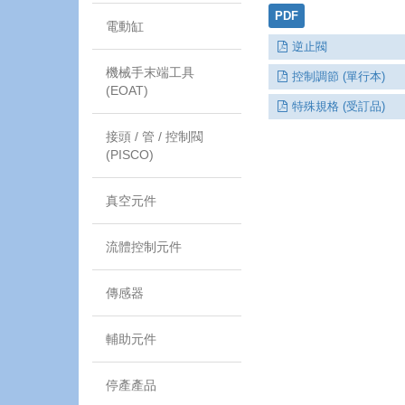
PDF
電動缸
逆止閥
機械手末端工具
控制調節 (單行本)
(EOAT)
特殊規格 (受訂品)
接頭 / 管 / 控制閥
(PISCO)
真空元件
流體控制元件
傳感器
輔助元件
停產產品