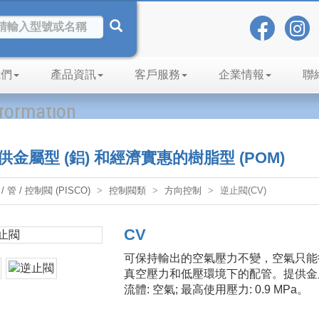
我們
產品資訊
客戶服務
企業情報
聯
nformation
供金屬型 (鋁) 和經濟實惠的樹脂型 (POM)
/ 管 / 控制閥 (PISCO)
控制閥類
方向控制
逆止閥(CV)
CV
可保持輸出的空氣壓力不變，空氣只能
真空壓力和低壓環境下的配管。提供金
流體: 空氣; 最高使用壓力: 0.9 MPa。