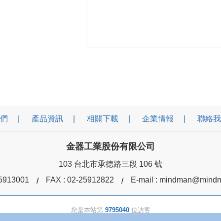
們
產品資訊
相關下載
企業情報
聯絡我
金器工業股份有限公司
103 台北市承德路三段 106 號
5913001
FAX : 02-25912822
E-mail :
mindman@mindm
您是本站第
9795040
位訪客