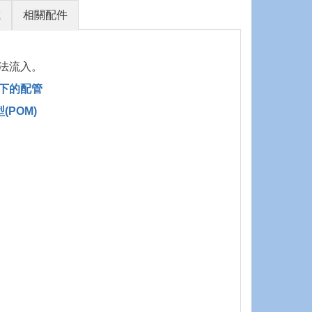
載
相關配件
法流入。
下的配管
POM)