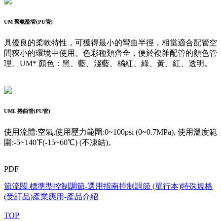
UM
聚氨酯管(PU管)
具優良的柔軟特性，可獲得最小的彎曲半徑，相當適合配管空
間狹小的環境中使用。色彩種類齊全，便於複雜配管的顏色管
理。UM* 顏色：黑、藍、淺藍、橘紅、綠、黃、紅、透明。
UML
捲曲管(PU管)
使用流體:空氣,使用壓力範圍:0~100psi (0~0.7MPa), 使用溫度範
圍:-5~140℉(-15~60℃) (不凍結)。
PDF
節流閥 標準型
控制調節-選用指南
控制調節 (單行本)
特殊規格
(受訂品)
產業應用-產品介紹
TOP