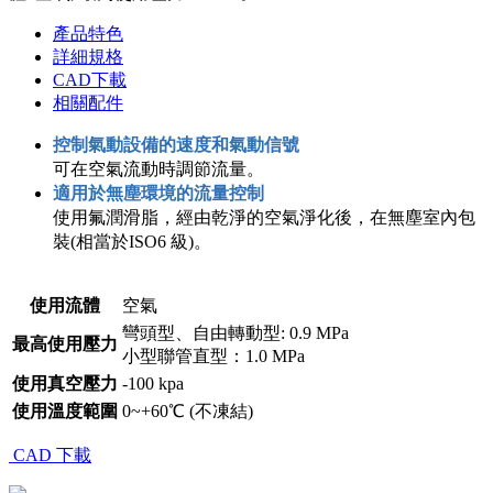
產品特色
詳細規格
CAD下載
相關配件
控制氣動設備的速度和氣動信號
可在空氣流動時調節流量。
適用於無塵環境的流量控制
使用氟潤滑脂，經由乾淨的空氣淨化後，在無塵室內包
裝(相當於ISO6 級)。
使用流體
空氣
彎頭型、自由轉動型: 0.9 MPa
最高使用壓力
小型聯管直型：1.0 MPa
使用真空壓力
-100 kpa
使用溫度範圍
0~+60℃ (不凍結)
CAD 下載