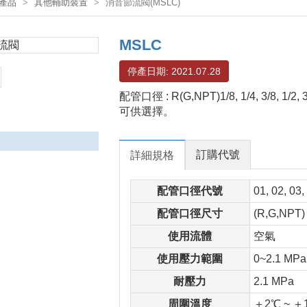
產品
其他輔助裝置
消音節流閥(MSLC)
MSLC
停產日期: 2021.07.28
配管口徑 : R(G,NPT)1/8, 1/4, 3/8, 1/
可供選擇。
訂購代號
詳細規格
配管口徑代號
01, 02, 03,
配管口徑尺寸
(R,G,NPT) 1
使用流體
空氣
使用壓力範圍
0~2.1 MPa
耐壓力
2.1 MPa
周圍溫度
＋2℃ ~ ＋