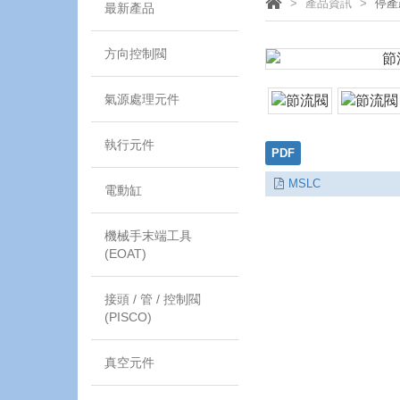
產品資訊
停產
最新產品
方向控制閥
氣源處理元件
執行元件
PDF
MSLC
電動缸
機械手末端工具
(EOAT)
接頭 / 管 / 控制閥
(PISCO)
真空元件