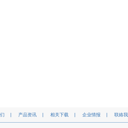
们
产品资讯
相关下载
企业情报
联絡我