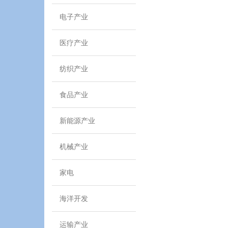
电子产业
医疗产业
纺织产业
食品产业
新能源产业
机械产业
家电
海洋开发
运输产业