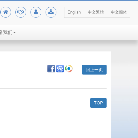
English
中文繁體
中文簡体
絡我们
回上一页
TOP