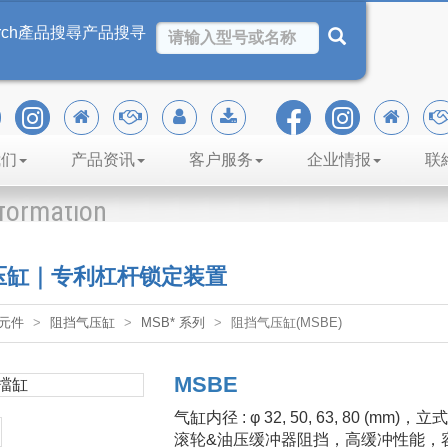
rch
產品搜尋
产品搜寻
我们
产品资讯
客户服务
企业情报
联
nformation
气压缸｜专利杠杆锁定装置
元件
阻挡气压缸
MSB* 系列
阻挡气压缸(MSBE)
MSBE
气缸内径 : φ 32, 50, 63, 80
滚轮&油压缓冲器阻挡，高缓冲性能，