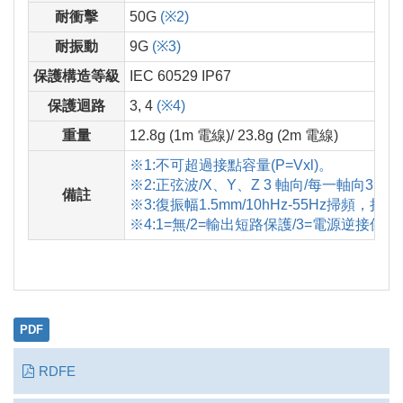
耐衝擊
50G
(※2)
耐振動
9G
(※3)
保護構造等級
IEC 60529 IP67
保護迴路
3, 4
(※4)
重量
12.8g (1m 電線)/ 23.8g (2m 電線)
※1:不可超過接點容量(P=Vxl)。
※2:正弦波/X、Y、Z 3 軸向/每一軸向3回
備註
※3:復振幅1.5mm/10hHz-55Hz掃頻
※4:1=無/2=輸出短路保護/3=電源逆接保
PDF
RDFE