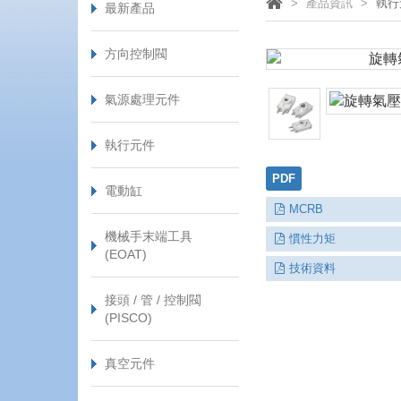
產品資訊
執行
最新產品
方向控制閥
氣源處理元件
執行元件
PDF
電動缸
MCRB
機械手末端工具
慣性力矩
(EOAT)
技術資料
接頭 / 管 / 控制閥
(PISCO)
真空元件