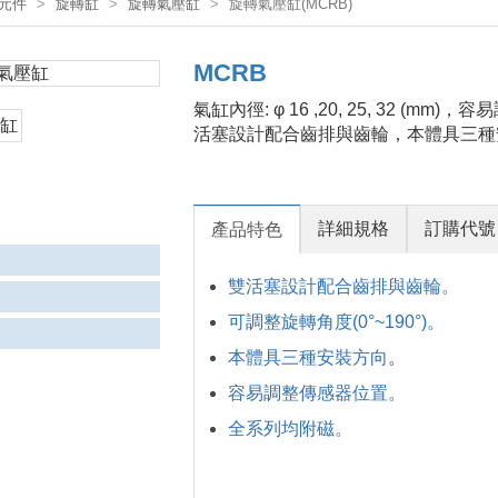
元件
旋轉缸
旋轉氣壓缸
旋轉氣壓缸(MCRB)
MCRB
氣缸內徑: φ 16 ,20, 25, 32 (m
活塞設計配合齒排與齒輪，本體具三種
詳細規格
訂購代號
產品特色
雙活塞設計配合齒排與齒輪。
可調整旋轉角度(0°~190°)。
本體具三種安裝方向
。
容易調整傳感器位置。
全系列均附磁。