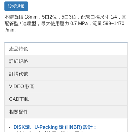
設變通報
本體寬幅 18mm，5口2位，5口3位，配管口徑尺寸 1/4，直
配管型 / 連座型，最大使用壓力 0.7 MPa，流量 599~1470
l/min。
產品特色
詳細規格
訂購代號
VIDEO 影音
CAD下載
相關配件
DISK環、U-Packing 環 (HNBR) 設計：