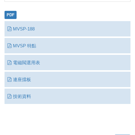
PDF
MVSP-188
MVSP 特點
電磁閥選用表
連座擋板
技術資料