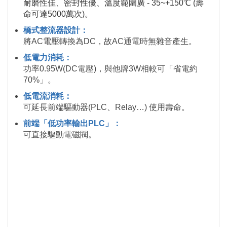
耐磨性佳、密封性優、溫度範圍廣 - 35~+150℃ (壽
命可達5000萬次)。
橋式整流器設計：
將AC電壓轉換為DC，故AC通電時無雜音產生。
低電力消耗：
功率0.95W(DC電壓)，與他牌3W相較可「省電約
70%」。
低電流消耗：
可延長前端驅動器(PLC、Relay…) 使用壽命。
前端「低功率輸出PLC」：
可直接驅動電磁閥。