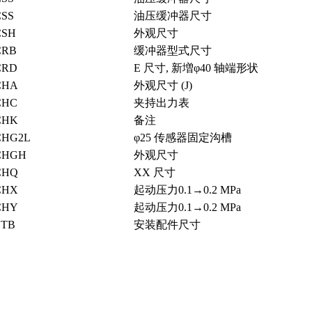
SS
油压缓冲器尺寸
SH
外观尺寸
CRB
缓冲器型式尺寸
CRD
E 尺寸, 新増φ40 轴端形状
CHA
外观尺寸 (J)
CHC
夹持出力表
CHK
备注
HG2L
φ25 传感器固定沟槽
CHGH
外观尺寸
CHQ
XX 尺寸
CHX
起动压力0.1→0.2 MPa
CHY
起动压力0.1→0.2 MPa
TB
安装配件尺寸